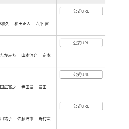
公式URL
原和久 和田正人 六平 直
公式URL
藤たかみち 山本涼介 定本
公式URL
 国広富之 寺田農 菅田
公式URL
手川祐子 佐藤浩市 野村宏