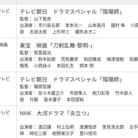
テレビ
テレビ朝日 ドラマスペシャル「陰陽師」
監督： 山下智彦
出演者： 市川染五郎 堂本光一 山本美月 國村 隼 川
政 志垣太郎 上杉祥三 雛形あきこ
映画
東宝 映画「刀剣乱舞-黎明-」
監督： 耶雲哉治
出演者： 鈴木拡樹 荒牧慶彦 和田雅成 梅津瑞樹 佐
楓馬 小西詠斗 本田礼生 柄本 明
テレビ
テレビ朝日 ドラマスペシャル「陰陽師」
監督： 篠原哲雄
出演者： 佐々木蔵之介 市原隼人 剛力彩芽 竹中直人
俊 升毅 笛木優子 本田望結
テレビ
NHK 大河ドラマ「炎立つ」
出演者： 渡辺謙 村上弘明 渡瀬恒彦 里見浩太朗 古
伸 時任三郎 紺野美沙子 豊川悦司