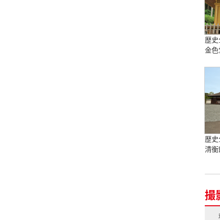
歴史
金色
歴史
清衡
撮