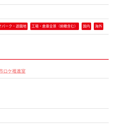
マパーク・遊園地
工場・倉庫全景（俯瞰含む）
国内
海外
市ロケ推進室