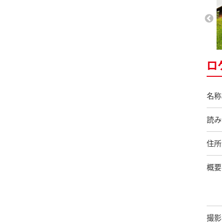
ロ
名称
読み
住所
概要
撮影