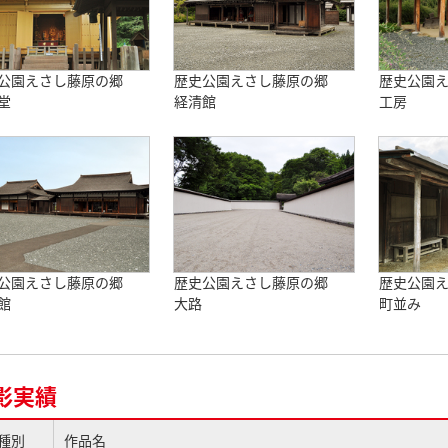
公園えさし藤原の郷
歴史公園えさし藤原の郷
歴史公園
堂
経清館
工房
公園えさし藤原の郷
歴史公園えさし藤原の郷
歴史公園
館
大路
町並み
影実績
種別
作品名