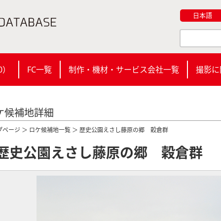
日本語
0
）
FC一覧
制作・機材・サービス会社一覧
撮影に
ケ候補地詳細
プページ
＞
ロケ候補地一覧
＞ 歴史公園えさし藤原の郷 穀倉群
歴史公園えさし藤原の郷 穀倉群