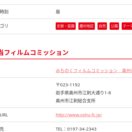
時刻
昼
ゴリ
史跡・庭園
農村地区
自然
公園
テー
当フィルムコミッション
みちのくフィルムコミッション 奥州
〒023-1192
岩手県奥州市江刺大通り1-8
奥州市江刺総合支所
URL
http://www.oshu-fc.jp/
先
TEL：0197-34-2343