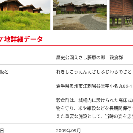
ケ地詳細データ
歴史公園えさし藤原の郷 穀倉群
仮名
れきしこうえんえさしふじわらのさと
岩手県奥州市江刺岩谷堂字小名丸86-1
穀倉群は、城柵内に設けられた高床式
物を守り、米や雑穀などを長期間保存
えた重要な施設として、当時の姿を忠
日
2009年09月