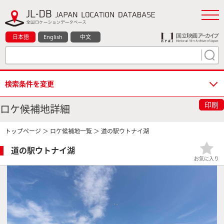
日本語
English
中文
検索条件を変更
印刷
ロケ候補地詳細
トップページ
＞
ロケ候補地一覧
＞ 道の駅ウトナイ湖
道の駅ウトナイ湖
お気に入り