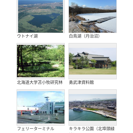
ウトナイ湖
白鳥湖（丹治沼）
北海道大学苫小牧研究林
勇武津資料館
フェリーターミナル
キラキラ公園（北埠頭緑