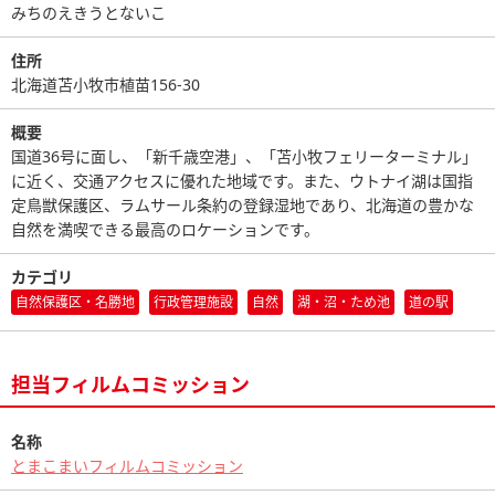
みちのえきうとないこ
住所
北海道苫小牧市植苗156-30
概要
国道36号に面し、「新千歳空港」、「苫小牧フェリーターミナル」
に近く、交通アクセスに優れた地域です。また、ウトナイ湖は国指
定鳥獣保護区、ラムサール条約の登録湿地であり、北海道の豊かな
自然を満喫できる最高のロケーションです。
カテゴリ
自然保護区・名勝地
行政管理施設
自然
湖・沼・ため池
道の駅
担当フィルムコミッション
名称
とまこまいフィルムコミッション