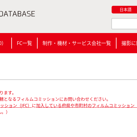
日本語
0
）
FC一覧
制作・機材・サービス会社一覧
撮影に
ります。
轄となるフィルムコミッションにお問い合わせください。
ション（JFC）
に
加入している府県や市町村のフィルムコミッション（
ん。）