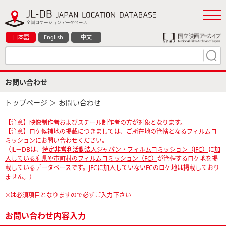
日本語
English
中文
お問い合わせ
トップページ
＞ お問い合わせ
【注意】映像制作者およびスチール制作者の方が対象となります。
【注意】ロケ候補地の掲載につきましては、ご所在地の管轄となるフィルムコ
ミッションにお問い合わせください。
（JL－DBは、
特定非営利活動法人ジャパン・フィルムコミッション（JFC）
に
加
入している府県や市町村のフィルムコミッション（FC）
が管轄するロケ地を掲
載しているデータベースです。JFCに加入していないFCのロケ地は掲載しており
ません。）
※は必須項目となりますので必ずご入力下さい
お問い合わせ内容入力