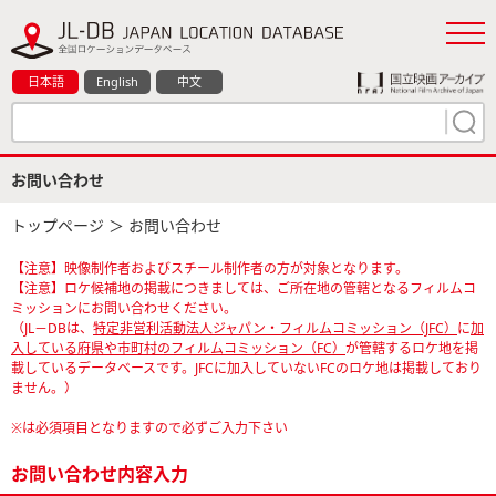
日本語
English
中文
お問い合わせ
トップページ
＞ お問い合わせ
【注意】映像制作者およびスチール制作者の方が対象となります。
【注意】ロケ候補地の掲載につきましては、ご所在地の管轄となるフィルムコ
ミッションにお問い合わせください。
（JL－DBは、
特定非営利活動法人ジャパン・フィルムコミッション（JFC）
に
加
入している府県や市町村のフィルムコミッション（FC）
が管轄するロケ地を掲
載しているデータベースです。JFCに加入していないFCのロケ地は掲載しており
ません。）
※は必須項目となりますので必ずご入力下さい
お問い合わせ内容入力