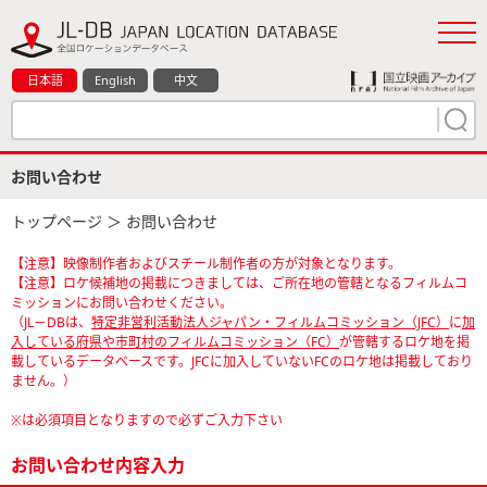
日本語
English
中文
お問い合わせ
トップページ
＞ お問い合わせ
【注意】映像制作者およびスチール制作者の方が対象となります。
【注意】ロケ候補地の掲載につきましては、ご所在地の管轄となるフィルムコ
ミッションにお問い合わせください。
（JL－DBは、
特定非営利活動法人ジャパン・フィルムコミッション（JFC）
に
加
入している府県や市町村のフィルムコミッション（FC）
が管轄するロケ地を掲
載しているデータベースです。JFCに加入していないFCのロケ地は掲載しており
ません。）
※は必須項目となりますので必ずご入力下さい
お問い合わせ内容入力