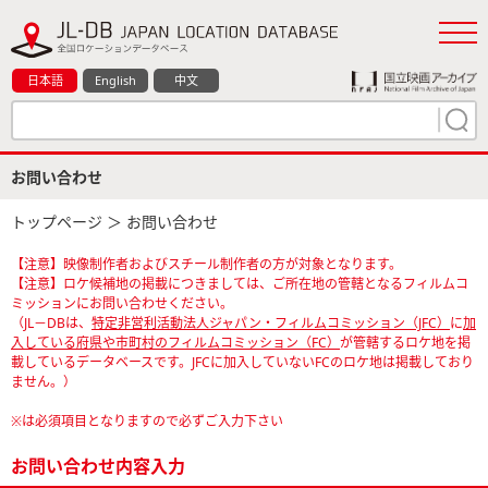
日本語
English
中文
お問い合わせ
トップページ
＞ お問い合わせ
【注意】映像制作者およびスチール制作者の方が対象となります。
【注意】ロケ候補地の掲載につきましては、ご所在地の管轄となるフィルムコ
ミッションにお問い合わせください。
（JL－DBは、
特定非営利活動法人ジャパン・フィルムコミッション（JFC）
に
加
入している府県や市町村のフィルムコミッション（FC）
が管轄するロケ地を掲
載しているデータベースです。JFCに加入していないFCのロケ地は掲載しており
ません。）
※は必須項目となりますので必ずご入力下さい
お問い合わせ内容入力