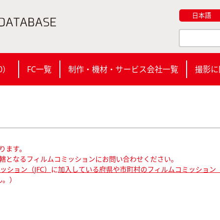
日本語
0
）
FC一覧
制作・機材・サービス会社一覧
撮影に
ります。
轄となるフィルムコミッションにお問い合わせください。
ション（JFC）
に
加入している府県や市町村のフィルムコミッション（
ん。）