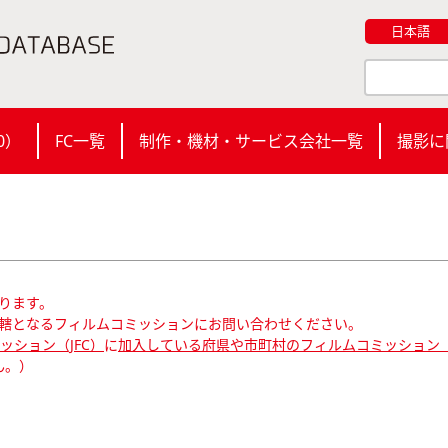
日本語
0
）
FC一覧
制作・機材・サービス会社一覧
撮影に
ります。
轄となるフィルムコミッションにお問い合わせください。
ション（JFC）
に
加入している府県や市町村のフィルムコミッション（
ん。）