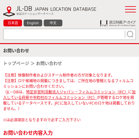
日本語
English
中文
お問い合わせ
トップページ
＞ お問い合わせ
【注意】映像制作者およびスチール制作者の方が対象となります。
【注意】ロケ候補地の掲載につきましては、ご所在地の管轄となるフィルムコ
ミッションにお問い合わせください。
（JL－DBは、
特定非営利活動法人ジャパン・フィルムコミッション（JFC）
に
加
入している府県や市町村のフィルムコミッション（FC）
が管轄するロケ地を掲
載しているデータベースです。JFCに加入していないFCのロケ地は掲載しており
ません。）
※は必須項目となりますので必ずご入力下さい
お問い合わせ内容入力