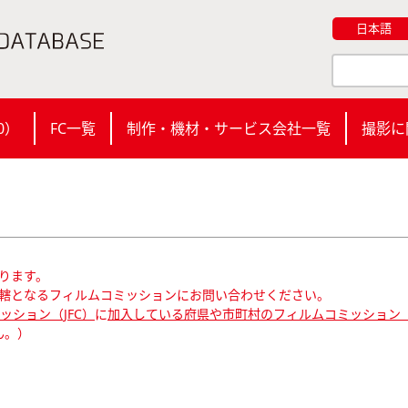
日本語
0
）
FC一覧
制作・機材・サービス会社一覧
撮影に
ります。
轄となるフィルムコミッションにお問い合わせください。
ション（JFC）
に
加入している府県や市町村のフィルムコミッション（
ん。）