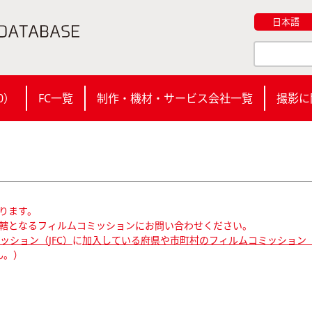
日本語
0
）
FC一覧
制作・機材・サービス会社一覧
撮影に
ります。
轄となるフィルムコミッションにお問い合わせください。
ション（JFC）
に
加入している府県や市町村のフィルムコミッション（
ん。）