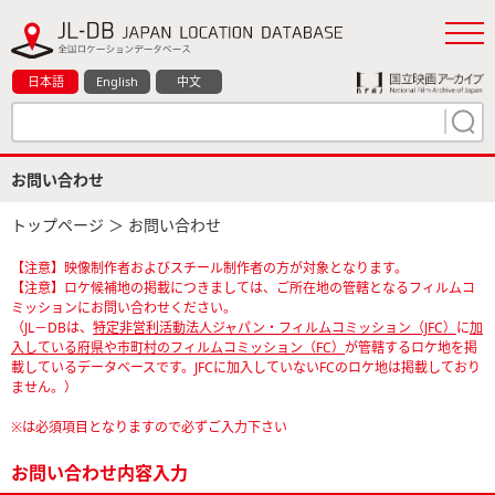
日本語
English
中文
お問い合わせ
トップページ
＞ お問い合わせ
【注意】映像制作者およびスチール制作者の方が対象となります。
【注意】ロケ候補地の掲載につきましては、ご所在地の管轄となるフィルムコ
ミッションにお問い合わせください。
（JL－DBは、
特定非営利活動法人ジャパン・フィルムコミッション（JFC）
に
加
入している府県や市町村のフィルムコミッション（FC）
が管轄するロケ地を掲
載しているデータベースです。JFCに加入していないFCのロケ地は掲載しており
ません。）
※は必須項目となりますので必ずご入力下さい
お問い合わせ内容入力