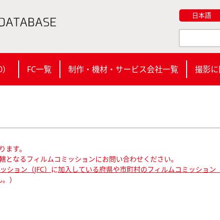
日本語
0
）
FC一覧
制作・機材・サービス会社一覧
撮影に
ります。
轄となるフィルムコミッションにお問い合わせください。
ション（JFC）
に
加入している府県や市町村のフィルムコミッション（
ん。）