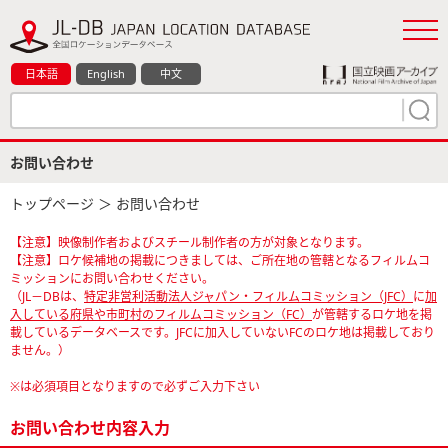
日本語
English
中文
お問い合わせ
トップページ
＞ お問い合わせ
【注意】映像制作者およびスチール制作者の方が対象となります。
【注意】ロケ候補地の掲載につきましては、ご所在地の管轄となるフィルムコ
ミッションにお問い合わせください。
（JL－DBは、
特定非営利活動法人ジャパン・フィルムコミッション（JFC）
に
加
入している府県や市町村のフィルムコミッション（FC）
が管轄するロケ地を掲
載しているデータベースです。JFCに加入していないFCのロケ地は掲載しており
ません。）
※は必須項目となりますので必ずご入力下さい
お問い合わせ内容入力