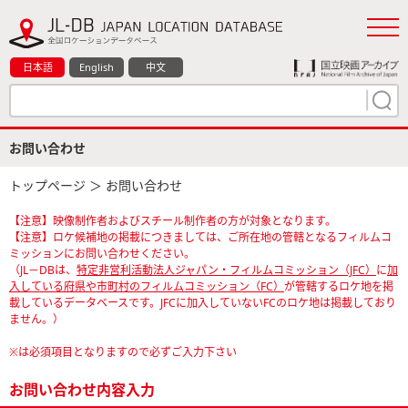
日本語
English
中文
お問い合わせ
トップページ
＞ お問い合わせ
【注意】映像制作者およびスチール制作者の方が対象となります。
【注意】ロケ候補地の掲載につきましては、ご所在地の管轄となるフィルムコ
ミッションにお問い合わせください。
（JL－DBは、
特定非営利活動法人ジャパン・フィルムコミッション（JFC）
に
加
入している府県や市町村のフィルムコミッション（FC）
が管轄するロケ地を掲
載しているデータベースです。JFCに加入していないFCのロケ地は掲載しており
ません。）
※は必須項目となりますので必ずご入力下さい
お問い合わせ内容入力