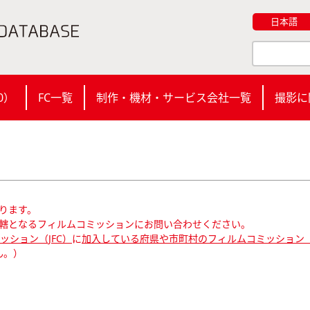
日本語
0
）
FC一覧
制作・機材・サービス会社一覧
撮影に
ります。
轄となるフィルムコミッションにお問い合わせください。
ション（JFC）
に
加入している府県や市町村のフィルムコミッション（
ん。）