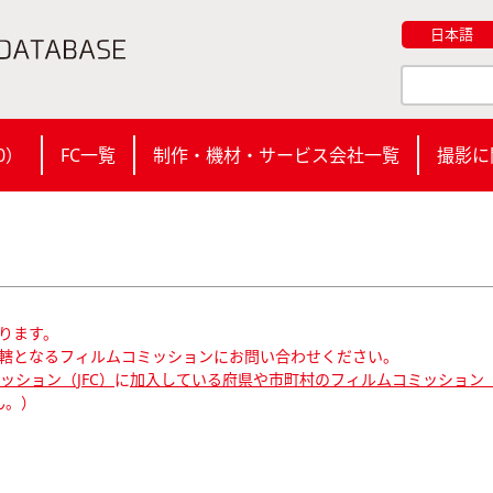
日本語
0
）
FC一覧
制作・機材・サービス会社一覧
撮影に
ります。
轄となるフィルムコミッションにお問い合わせください。
ション（JFC）
に
加入している府県や市町村のフィルムコミッション（
ん。）