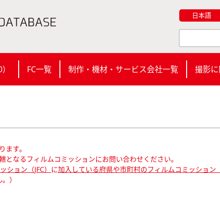
日本語
0
）
FC一覧
制作・機材・サービス会社一覧
撮影に
ります。
轄となるフィルムコミッションにお問い合わせください。
ション（JFC）
に
加入している府県や市町村のフィルムコミッション（
ん。）