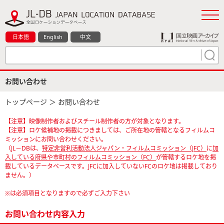
日本語
English
中文
お問い合わせ
トップページ
＞ お問い合わせ
【注意】映像制作者およびスチール制作者の方が対象となります。
【注意】ロケ候補地の掲載につきましては、ご所在地の管轄となるフィルムコ
ミッションにお問い合わせください。
（JL－DBは、
特定非営利活動法人ジャパン・フィルムコミッション（JFC）
に
加
入している府県や市町村のフィルムコミッション（FC）
が管轄するロケ地を掲
載しているデータベースです。JFCに加入していないFCのロケ地は掲載しており
ません。）
※は必須項目となりますので必ずご入力下さい
お問い合わせ内容入力