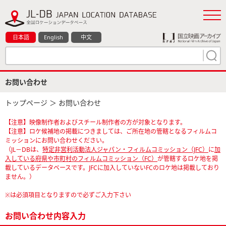
日本語
English
中文
お問い合わせ
トップページ
＞ お問い合わせ
【注意】映像制作者およびスチール制作者の方が対象となります。
【注意】ロケ候補地の掲載につきましては、ご所在地の管轄となるフィルムコ
ミッションにお問い合わせください。
（JL－DBは、
特定非営利活動法人ジャパン・フィルムコミッション（JFC）
に
加
入している府県や市町村のフィルムコミッション（FC）
が管轄するロケ地を掲
載しているデータベースです。JFCに加入していないFCのロケ地は掲載しており
ません。）
※は必須項目となりますので必ずご入力下さい
お問い合わせ内容入力