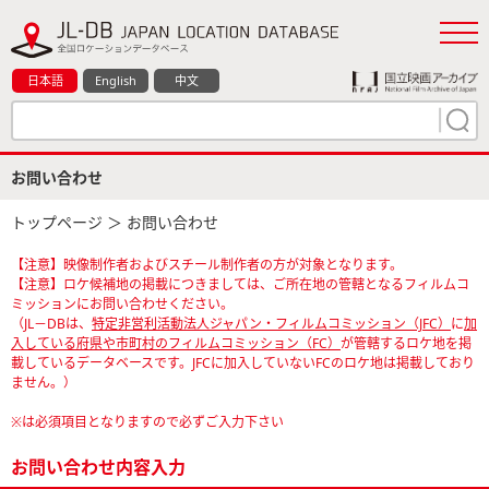
日本語
English
中文
お問い合わせ
トップページ
＞ お問い合わせ
【注意】映像制作者およびスチール制作者の方が対象となります。
【注意】ロケ候補地の掲載につきましては、ご所在地の管轄となるフィルムコ
ミッションにお問い合わせください。
（JL－DBは、
特定非営利活動法人ジャパン・フィルムコミッション（JFC）
に
加
入している府県や市町村のフィルムコミッション（FC）
が管轄するロケ地を掲
載しているデータベースです。JFCに加入していないFCのロケ地は掲載しており
ません。）
※は必須項目となりますので必ずご入力下さい
お問い合わせ内容入力