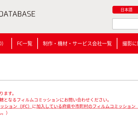
日本語
0
）
FC一覧
制作・機材・サービス会社一覧
撮影に
ります。
轄となるフィルムコミッションにお問い合わせください。
ション（JFC）
に
加入している府県や市町村のフィルムコミッション（
ん。）