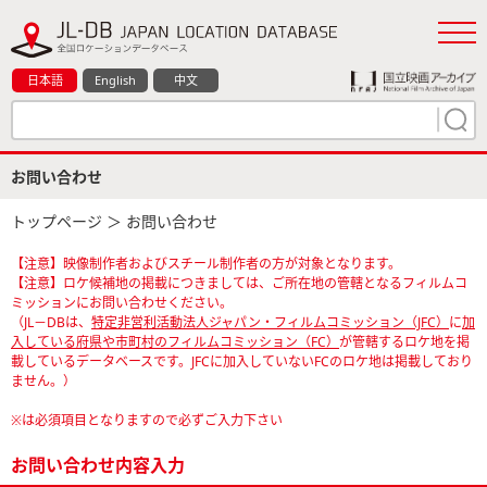
日本語
English
中文
お問い合わせ
トップページ
＞ お問い合わせ
【注意】映像制作者およびスチール制作者の方が対象となります。
【注意】ロケ候補地の掲載につきましては、ご所在地の管轄となるフィルムコ
ミッションにお問い合わせください。
（JL－DBは、
特定非営利活動法人ジャパン・フィルムコミッション（JFC）
に
加
入している府県や市町村のフィルムコミッション（FC）
が管轄するロケ地を掲
載しているデータベースです。JFCに加入していないFCのロケ地は掲載しており
ません。）
※は必須項目となりますので必ずご入力下さい
お問い合わせ内容入力