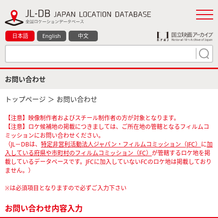
日本語
English
中文
お問い合わせ
トップページ
＞ お問い合わせ
【注意】映像制作者およびスチール制作者の方が対象となります。
【注意】ロケ候補地の掲載につきましては、ご所在地の管轄となるフィルムコ
ミッションにお問い合わせください。
（JL－DBは、
特定非営利活動法人ジャパン・フィルムコミッション（JFC）
に
加
入している府県や市町村のフィルムコミッション（FC）
が管轄するロケ地を掲
載しているデータベースです。JFCに加入していないFCのロケ地は掲載しており
ません。）
※は必須項目となりますので必ずご入力下さい
お問い合わせ内容入力