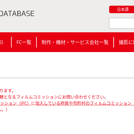
日本語
0
）
FC一覧
制作・機材・サービス会社一覧
撮影に
ります。
轄となるフィルムコミッションにお問い合わせください。
ション（JFC）
に
加入している府県や市町村のフィルムコミッション（
ん。）