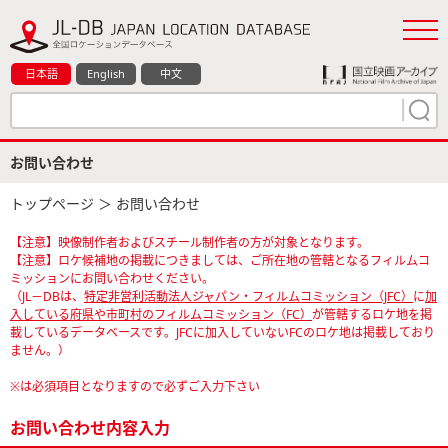
日本語
English
中文
お問い合わせ
トップページ
＞ お問い合わせ
【注意】映像制作者およびスチール制作者の方が対象となります。
【注意】ロケ候補地の掲載につきましては、ご所在地の管轄となるフィルムコ
ミッションにお問い合わせください。
（JL－DBは、
特定非営利活動法人ジャパン・フィルムコミッション（JFC）
に
加
入している府県や市町村のフィルムコミッション（FC）
が管轄するロケ地を掲
載しているデータベースです。JFCに加入していないFCのロケ地は掲載しており
ません。）
※は必須項目となりますので必ずご入力下さい
お問い合わせ内容入力