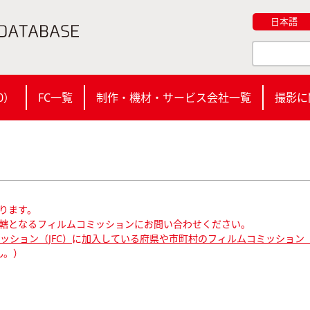
日本語
0
）
FC一覧
制作・機材・サービス会社一覧
撮影に
ります。
轄となるフィルムコミッションにお問い合わせください。
ション（JFC）
に
加入している府県や市町村のフィルムコミッション（
ん。）