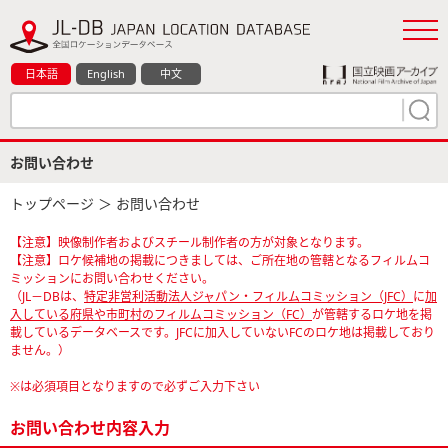
日本語
English
中文
お問い合わせ
トップページ
＞ お問い合わせ
【注意】映像制作者およびスチール制作者の方が対象となります。
【注意】ロケ候補地の掲載につきましては、ご所在地の管轄となるフィルムコ
ミッションにお問い合わせください。
（JL－DBは、
特定非営利活動法人ジャパン・フィルムコミッション（JFC）
に
加
入している府県や市町村のフィルムコミッション（FC）
が管轄するロケ地を掲
載しているデータベースです。JFCに加入していないFCのロケ地は掲載しており
ません。）
※は必須項目となりますので必ずご入力下さい
お問い合わせ内容入力