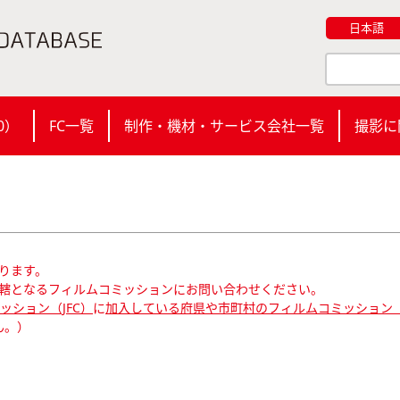
日本語
0
）
FC一覧
制作・機材・サービス会社一覧
撮影に
ります。
轄となるフィルムコミッションにお問い合わせください。
ション（JFC）
に
加入している府県や市町村のフィルムコミッション（
ん。）