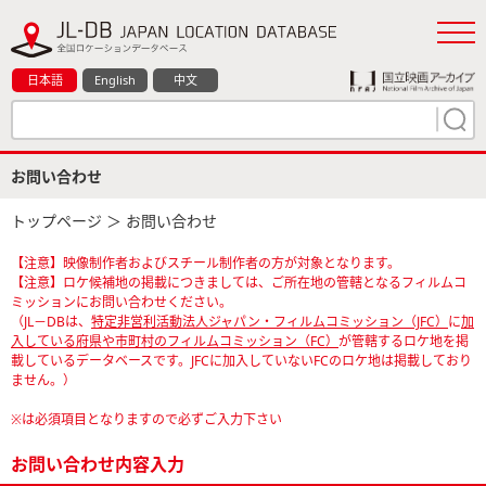
日本語
English
中文
お問い合わせ
トップページ
＞ お問い合わせ
【注意】映像制作者およびスチール制作者の方が対象となります。
【注意】ロケ候補地の掲載につきましては、ご所在地の管轄となるフィルムコ
ミッションにお問い合わせください。
（JL－DBは、
特定非営利活動法人ジャパン・フィルムコミッション（JFC）
に
加
入している府県や市町村のフィルムコミッション（FC）
が管轄するロケ地を掲
載しているデータベースです。JFCに加入していないFCのロケ地は掲載しており
ません。）
※は必須項目となりますので必ずご入力下さい
お問い合わせ内容入力